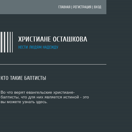
ГЛАВНАЯ
|
РЕГИСТРАЦИЯ
|
ВХОД
ХРИСТИАНЕ ОСТАШКОВА
НЕСТИ ЛЮДЯМ НАДЕЖДУ
КТО ТАКИЕ БАПТИСТЫ
О НАС
ДОБРО ПОЖАЛОВАТЬ В ОСТАШКОВ!
Во что верят евангельские христиане-
Церковь - это прежде всего люди. Приглашаем
Если вы ищете церкви или какие-либо
баптисты, что для них является истиной - это
вас познакомиться на страницах сайта с
учреждения в Осташкове, Осташковском
вы можете узнать здесь.
нашей жизнью, с нашим служением Богу.
районе, мы будем рады помочь вам